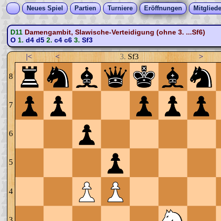
Neues Spiel
Partien
Turniere
Eröffnungen
Mitgliede
D11
Damengambit, Slawische-Verteidigung (ohne 3. ...Sf6)
O
1.
d4
d5
2.
c4
c6
3.
Sf3
|<
<
3.
Sf3
>
8
7
6
5
4
3