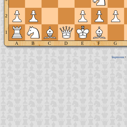
2
1
A
B
C
D
E
F
G
Impressum
•