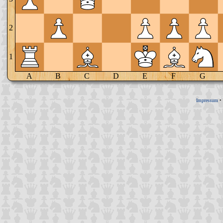
2
1
A
B
C
D
E
F
G
Impressum
•