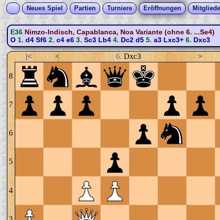
Neues Spiel
Partien
Turniere
Eröffnungen
Mitgliede
E36
Nimzo-Indisch, Capablanca, Noa Variante (ohne 6. ...Se4)
O
1.
d4
Sf6
2.
c4
e6
3.
Sc3
Lb4
4.
Dc2
d5
5.
a3
Lxc3+
6.
Dxc3
|<
<
6.
Dxc3
>
8
7
6
5
4
3