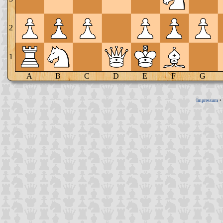
2
1
A
B
C
D
E
F
G
Impressum
•