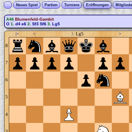
Neues Spiel
Partien
Turniere
Eröffnungen
Mitgliede
A46
Blumenfeld-Gambit
O
1.
d4
e6
2.
Sf3
Sf6
3.
Lg5
|<
<
3.
Lg5
>
8
7
6
5
4
3