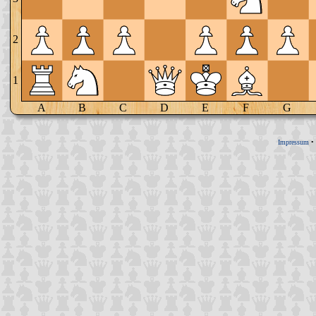
2
1
A
B
C
D
E
F
G
Impressum
•