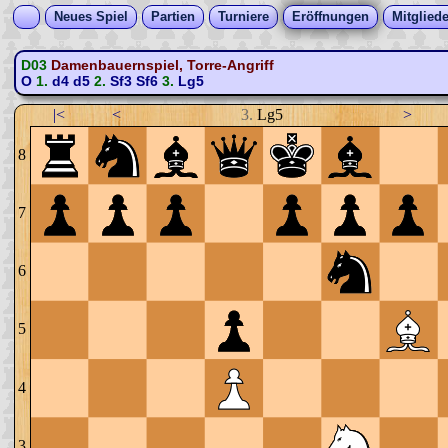
Neues Spiel
Partien
Turniere
Eröffnungen
Mitgliede
D03
Damenbauernspiel, Torre-Angriff
O
1.
d4
d5
2.
Sf3
Sf6
3.
Lg5
|<
<
3.
Lg5
>
8
7
6
5
4
3