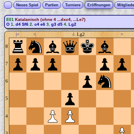
Neues Spiel
Partien
Turniere
Eröffnungen
Mitgliede
E01
Katalanisch (ohne 4 ...dxc4, ...Le7)
O
1.
d4
Sf6
2.
c4
e6
3.
g3
d5
4.
Lg2
|<
<
4.
Lg2
>
8
7
6
5
4
3