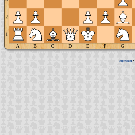
2
1
A
B
C
D
E
F
G
Impressum
•