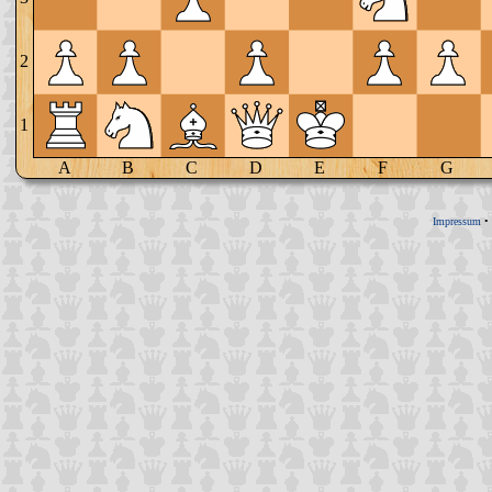
2
1
A
B
C
D
E
F
G
Impressum
•