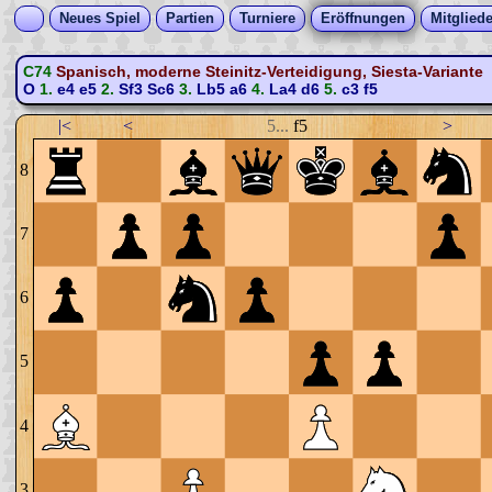
Neues Spiel
Partien
Turniere
Eröffnungen
Mitgliede
C74
Spanisch, moderne Steinitz-Verteidigung, Siesta-Variante
O
1.
e4
e5
2.
Sf3
Sc6
3.
Lb5
a6
4.
La4
d6
5.
c3
f5
|<
<
5...
f5
>
8
7
6
5
4
3