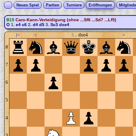
Neues Spiel
Partien
Turniere
Eröffnungen
Mitgliede
B15
Caro-Kann-Verteidigung (ohne ...Sf6 ...Sd7 ...Lf5)
O
1.
e4
c6
2.
d4
d5
3.
Sc3
dxe4
|<
<
3...
dxe4
>
8
7
6
5
4
3