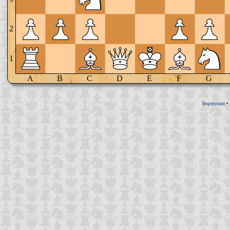
2
1
A
B
C
D
E
F
G
Impressum
•