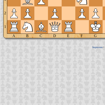
2
1
A
B
C
D
E
F
G
Impressum
•