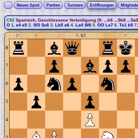
Neues Spiel
Partien
Turniere
Eröffnungen
Mitgliede
C92
Spanisch, Geschlossene Verteidigung (9. ...h6 ...Sb8 ...Sa5
O
1.
e4
e5
2.
Sf3
Sc6
3.
Lb5
a6
4.
La4
Sf6
5.
OO
Le7
6.
Te1
b5
7
|<
<
9.
h3
>
8
7
6
5
4
3