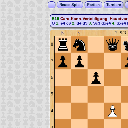
Neues Spiel
Partien
Turniere
B19
Caro-Kann-Verteidigung, Hauptvar
O
1.
e4
c6
2.
d4
d5
3.
Sc3
dxe4
4.
Sxe4
|<
<
7.
Sf3
8
7
6
5
4
3