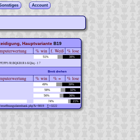
Sonstiges
Account
eidigung, Hauptvariante
B19
mputerwertung
% win
f. Weiß
% lose
51%
38%
PP2PP1/R1BQKB1R b KQkq - 1 7
Brett drehen
puterwertung
% win
% =
% lose
49%
39%
58%
32%
56%
36%
74%
21%
ew/eroeffnungsdatenbank.php?k=9819 ∑=3222