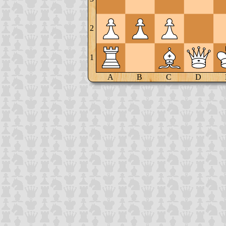
2
1
A
B
C
D