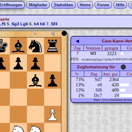
Eröffnungen
Mitglieder
Statistiken
Home
Forum
Hilfe
iante
Lf5
5.
Sg3
Lg6
6.
h4
h6
7.
Sf3
>
>|
◀
Caro-Kann-Vert
Zug
Notation
gezogen
Co
7
3223
Sf3
FEN:
rn1qkbnr/pp2ppp1/2p3bp/8/3P3P/5NN1/P
Zugfortsetzung für
%
Zug
Anz. gez.
Com
73%
Sd7
2364
13%
e6
420
13%
Sf6
409
1%
Dc7
19
https://www.schacharena.de/n