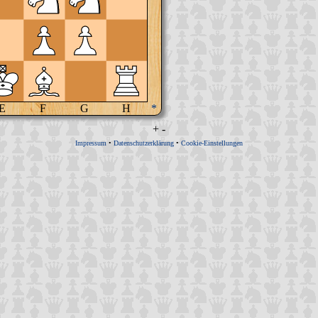
E
F
G
H
*
+
-
Impressum
•
Datenschutzerklärung
•
Cookie-Einstellungen