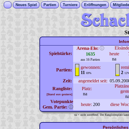
Neues Spiel
Partien
Turniere
Eröffnungen
Mitgliede
S
Info
Eloänd
Arena-Elo:
ⓘ
Spielstärke:
heute
1635
na
aus 16 Partien
gewonnen:
remi
Partien:
11
2
69%
12
Zeit:
angemeldet seit:
05.09.200
Platzän
Rangliste:
Platz:
gest
na
[Stand von gestern]
n
Votepunkte
heute:
200
diese Wo
Gem. Partie:
ⓘ
na = nicht zutreffend. Der Ranglistenplatz kann
Persönliches