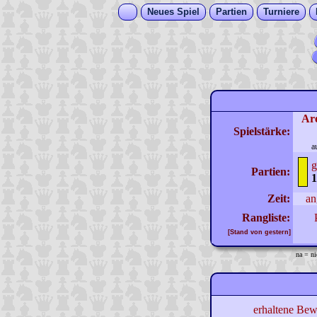
Neues Spiel
Partien
Turniere
Ar
Spielstärke:
a
g
Partien:
1
Zeit:
an
Rangliste:
[Stand von gestern]
na = ni
erhaltene Bew