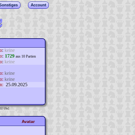
Sonstiges
Account
lo
:
keine
o
:
1729
aus 10 Partien
o
:
keine
o:
keine
o:
keine
n:
25.09.2025
:02 Uhr]
Avatar