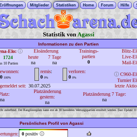
Eröffnungen
Mitglieder
Statistiken
Home
Forum
Hilfe
Statistik von
Agassi
Informationen zu den Partien
Eloänderung
Trainings-
Blitz-E
ena-Elo:
ⓘ
partien
Live-El
heute
7 Tage
1724
0
na
na
Mail-El
us 10 Partien
ewonnen:
remis
:
verloren:
ⓘ
C960-El
0
0
0
100%
0%
0%
Turnier El
gemeldet seit:
30.07.2025
letzte Aktio
Platzänderung
Platz:
Platzänderung 7 Tage:
gestern:
na
na
na
cht zutreffend. Der Ranglistenplatz kann erst ab 30 beendeten Wertungspartien ermittelt werden. [last Update: 0
Persönliches Profil von Agassi
ertungen:
0
positiv
🛈