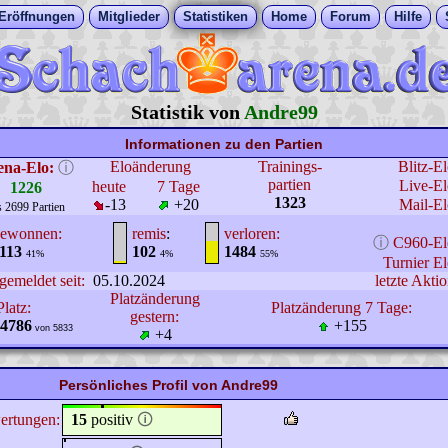
Eröffnungen
Mitglieder
Statistiken
Home
Forum
Hilfe
Statistik von
Andre99
Informationen zu den Partien
Eloänderung
Trainings-
Blitz-E
ena-Elo:
ⓘ
partien
Live-El
heute
7 Tage
1226
1323
-13
+20
Mail-El
s 2699 Partien
ewonnen:
remis
:
verloren:
ⓘ
C960-El
113
102
1484
41%
4%
55%
Turnier El
gemeldet seit:
05.10.2024
letzte Aktio
Platzänderung
Platz:
Platzänderung 7 Tage:
gestern:
4786
+155
von 5833
+4
Persönliches Profil von Andre99
ertungen:
15
positiv
🛈