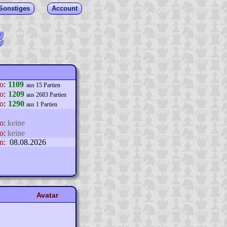
Sonstiges
Account
lo
:
1109
aus 15 Partien
o
:
1209
aus 2683 Partien
o
:
1290
aus 1 Partien
o:
keine
o:
keine
n:
08.08.2026
Avatar