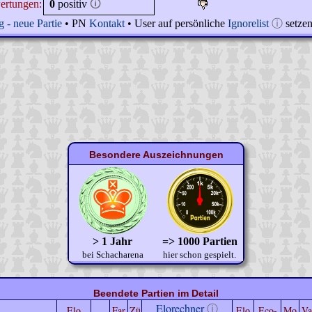
ertungen:
0
positiv
🛈
 - neue Partie
• PN
Kontakt
• User auf persönliche
Ignorelist
ⓘ
setze
Besondere Auszeichnungen
> 1 Jahr
=> 1000 Partien
bei Schacharena
hier schon gespielt.
Beendete Partien im Detail
Elorechner
ⓘ
Elo
Far
Zü
Elo
Eco-
Mo
Va