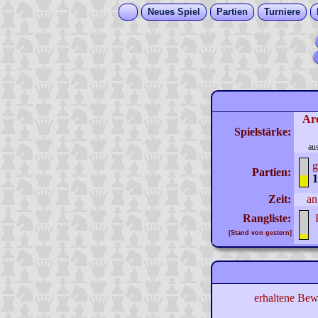
Neues Spiel
Partien
Turniere
Ar
Spielstärke:
au
g
Partien:
1
Zeit:
an
Rangliste:
[Stand von gestern]
erhaltene Bew