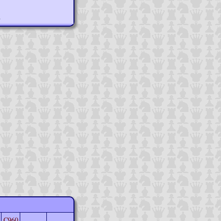
n
C960