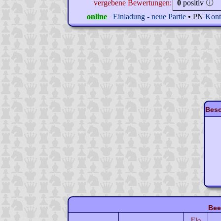
vergebene Bewertungen:
0
positiv
🛈
online
Einladung - neue Partie
• PN
Kont
Beso
Bee
Elo