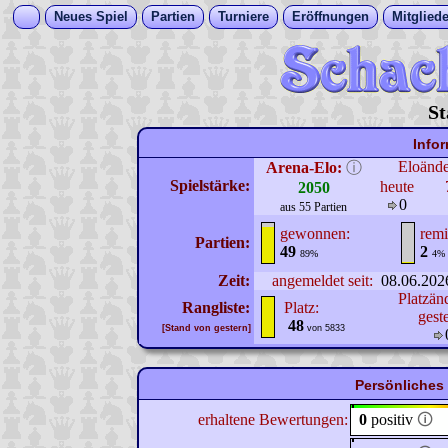
Neues Spiel
Partien
Turniere
Eröffnungen
Mitgliede
St
Info
Eloänd
Arena-Elo:
ⓘ
Spielstärke:
heute
2050
0
aus 55 Partien
gewonnen:
remi
Partien:
49
2
89%
4%
Zeit:
angemeldet seit:
08.06.202
Platzän
Rangliste:
Platz:
gest
48
[Stand von gestern]
von 5833
Persönliches 
erhaltene Bewertungen:
0
positiv
🛈