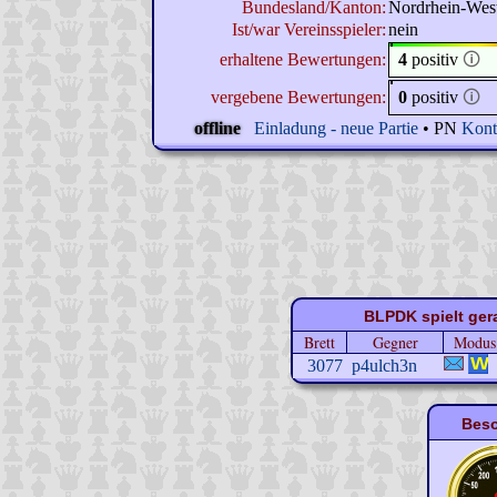
Bundesland/Kanton:
Nordrhein-West
Ist/war Vereinsspieler:
nein
erhaltene Bewertungen:
4
positiv
🛈
vergebene Bewertungen:
0
positiv
🛈
offline
Einladung - neue Partie
• PN
Kont
BLPDK spielt gera
Brett
Gegner
Modus
3077
p4ulch3n
Beso