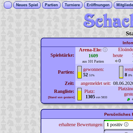
Neues Spiel
Partien
Turniere
Eröffnungen
Mitgliede
St
Info
Eloänd
Arena-Elo:
ⓘ
Spielstärke:
heute
1609
0
aus 101 Partien
gewonnen:
remi
Partien:
52
8
51%
8%
Zeit:
angemeldet seit:
08.06.202
Platzän
Rangliste:
Platz:
gest
1305
[Stand von gestern]
von 5833
Persönliches 
erhaltene Bewertungen:
1
positiv
🛈