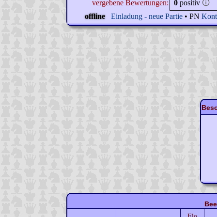
vergebene Bewertungen:
0
positiv
🛈
offline
Einladung - neue Partie
• PN
Kont
Beso
Bee
Elo