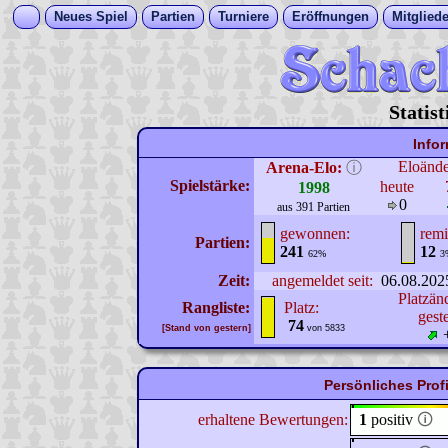
Neues Spiel
Partien
Turniere
Eröffnungen
Mitgliede
Statis
Info
Eloänd
Arena-Elo:
ⓘ
Spielstärke:
heute
1998
0
aus 391 Partien
gewonnen:
remi
Partien:
241
12
62%
3
Zeit:
angemeldet seit:
06.08.202
Platzän
Rangliste:
Platz:
gest
74
[Stand von gestern]
von 5833
Persönliches Prof
erhaltene Bewertungen:
1
positiv
🛈