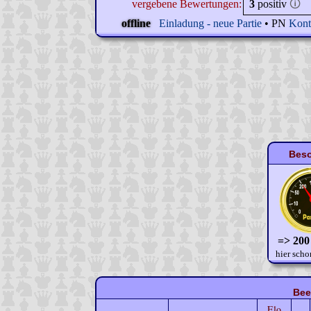
vergebene Bewertungen:
3
positiv
🛈
offline
Einladung - neue Partie
• PN
Kont
Beso
=> 200
hier scho
Bee
Elo