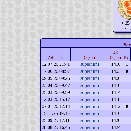
> 15
bei Sch
Bee
Elo
Zeitpunkt
Gegner
Gegner
Pkt
12.07.26 21:41
superhirni
1410
1
17.06.26 08:57
superhirni
1403
0
09.05.26 09:26
superhirni
1406
1
23.04.26 09:47
superhirni
1410
1
25.03.26 09:59
superhirni
1414
1
12.03.26 15:17
superhirni
1418
1
07.01.26 12:14
superhirni
1412
0
15.11.25 19:35
superhirni
1416
1
25.09.25 17:11
superhirni
1420
1
28.08.25 16:45
superhirni
1424
1