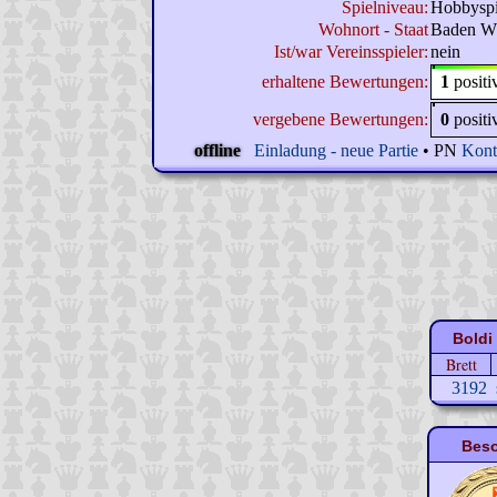
Spielniveau:
Hobbyspi
Wohnort - Staat
Baden W
Ist/war Vereinsspieler:
nein
erhaltene Bewertungen:
1
posit
vergebene Bewertungen:
0
posit
offline
Einladung - neue Partie
• PN
Kont
Boldi 
Brett
3192
Beso