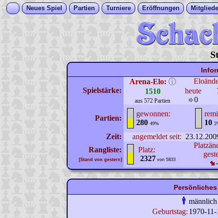
Neues Spiel
Partien
Turniere
Eröffnungen
Mitgliede
S
Info
Eloänd
Arena-Elo:
ⓘ
Spielstärke:
heute
1510
0
aus 572 Partien
gewonnen:
remi
Partien:
280
10
49%
2
Zeit:
angemeldet seit:
23.12.200
Platzän
Rangliste:
Platz:
gest
2327
[Stand von gestern]
von 5833
Persönliches 
männlich
Geburtstag:
1970-11-