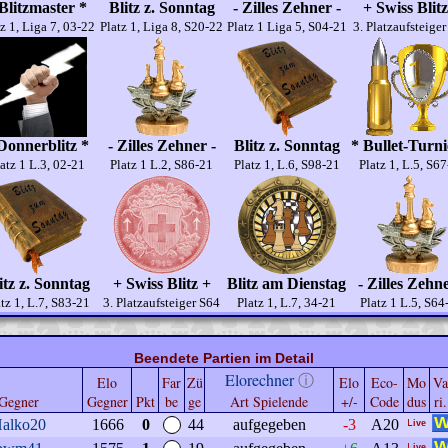
Blitzmaster *
Blitz z. Sonntag
- Zilles Zehner -
+ Swiss Blitz
z 1, Liga 7, 03-22
Platz 1, Liga 8, S20-22
Platz 1 Liga 5, S04-21
3. Platzaufsteige
Donnerblitz *
- Zilles Zehner -
Blitz z. Sonntag
* Bullet-Turni
atz 1 L.3, 02-21
Platz 1 L.2, S86-21
Platz 1, L.6, S98-21
Platz 1, L.5, S6
itz z. Sonntag
+ Swiss Blitz +
Blitz am Dienstag
- Zilles Zehne
tz 1, L.7, S83-21
3. Platzaufsteiger S64
Platz 1, L.7, 34-21
Platz 1 L.5, S64
Beendete Partien im Detail
Elorechner
ⓘ
Elo
Far
Zü
Elo
Eco-
Mo
Va
Gegner
Gegner
Pkt
be
ge
Art Spielende
+/-
Code
dus
ri.
alko20
1666
0
44
aufgegeben
-3
A20