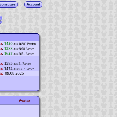
Sonstiges
Account
lo
:
1420
aus 16580 Partien
o
:
1588
aus 6078 Partien
o
:
1627
aus 2651 Partien
o:
1585
aus 21 Partien
o:
1474
aus 9307 Partien
n:
09.08.2026
Avatar