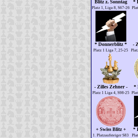
Blitz z. Sonntag
* 
Platz 1, Liga 8, S67-26
Pla
* Donnerblitz *
- 
Platz 1 Liga 7, 25-25
Plat
- Zilles Zehner -
* 
Platz 1 Liga 4, S98-25
Plat
+ Swiss Blitz +
* 
1. Platzaufsteiger S83
Pla