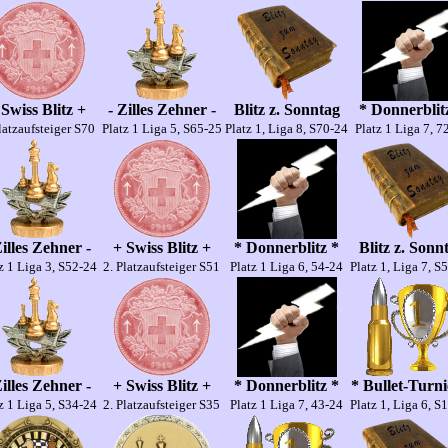
 Swiss Blitz +
- Zilles Zehner -
Blitz z. Sonntag
* Donnerblit
latzaufsteiger S70
Platz 1 Liga 5, S65-25
Platz 1, Liga 8, S70-24
Platz 1 Liga 7, 7
Zilles Zehner -
+ Swiss Blitz +
* Donnerblitz *
Blitz z. Sonn
z 1 Liga 3, S52-24
2. Platzaufsteiger S51
Platz 1 Liga 6, 54-24
Platz 1, Liga 7, S
Zilles Zehner -
+ Swiss Blitz +
* Donnerblitz *
* Bullet-Turni
z 1 Liga 5, S34-24
2. Platzaufsteiger S35
Platz 1 Liga 7, 43-24
Platz 1, Liga 6, S