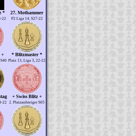
z *
27. Mothammer
8-22
P2 Liga 14, S27-22
 +
* Blitzmaster *
r S40
Platz 13, Liga 3, 22-22
stag
+ Swiss Blitz +
83-22
2. Platzaufsteiger S05