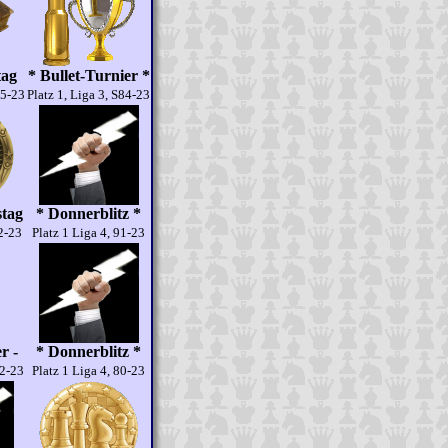
tag
* Bullet-Turnier *
15-23
Platz 1, Liga 3, S84-23
stag
* Donnerblitz *
52-23
Platz 1 Liga 4, 91-23
r -
* Donnerblitz *
72-23
Platz 1 Liga 4, 80-23