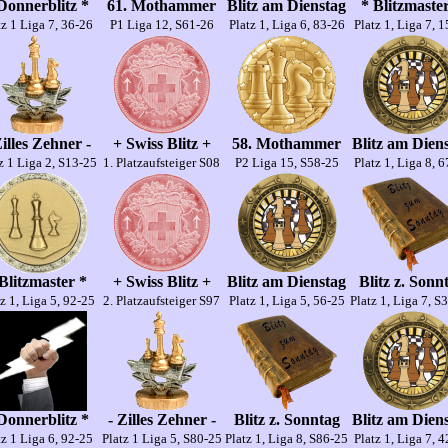
Donnerblitz *
61. Mothammer
Blitz am Dienstag
* Blitzmaste
tz 1 Liga 7, 36-26
P1 Liga 12, S61-26
Platz 1, Liga 6, 83-26
Platz 1, Liga 7, 
Zilles Zehner -
+ Swiss Blitz +
58. Mothammer
Blitz am Dien
z 1 Liga 2, S13-25
1. Platzaufsteiger S08
P2 Liga 15, S58-25
Platz 1, Liga 8, 
Blitzmaster *
+ Swiss Blitz +
Blitz am Dienstag
Blitz z. Sonn
z 1, Liga 5, 92-25
2. Platzaufsteiger S97
Platz 1, Liga 5, 56-25
Platz 1, Liga 7, S
Donnerblitz *
- Zilles Zehner -
Blitz z. Sonntag
Blitz am Dien
tz 1 Liga 6, 92-25
Platz 1 Liga 5, S80-25
Platz 1, Liga 8, S86-25
Platz 1, Liga 7, 