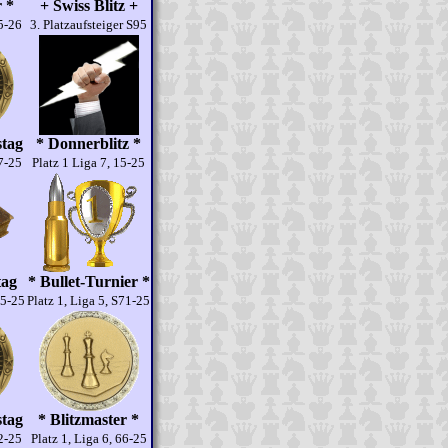
r *
+ Swiss Blitz +
15-26
3. Platzaufsteiger S95
stag
* Donnerblitz *
67-25
Platz 1 Liga 7, 15-25
tag
* Bullet-Turnier *
35-25
Platz 1, Liga 5, S71-25
stag
* Blitzmaster *
42-25
Platz 1, Liga 6, 66-25