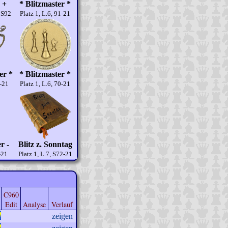
 +
* Blitzmaster *
r S92
Platz 1, L.6, 91-21
er *
* Blitzmaster *
7-21
Platz 1, L.6, 70-21
r -
Blitz z. Sonntag
-21
Platz 1, L.7, S72-21
C960
Edit
Analyse
Verlauf
zeigen