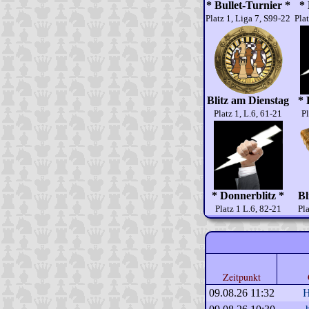
* Bullet-Turnier *
* 
Platz 1, Liga 7, S99-22
Plat
Blitz am Dienstag
* 
Platz 1, L.6, 61-21
Pl
* Donnerblitz *
Bl
Platz 1 L.6, 82-21
Pla
Zeitpunkt
09.08.26 11:32
H