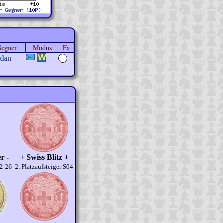
egner
Modus
Fa
dan
r -
+ Swiss Blitz +
32-26
2. Platzaufsteiger S04