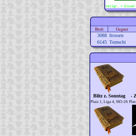
Brett
Gegner
3088
froxsen
6145
Tomschi
Blitz z. Sonntag
- 
Platz 1, Liga 4, S85-26
Plat