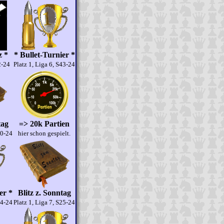
z *
* Bullet-Turnier *
2-24
Platz 1, Liga 6, S43-24
tag
=> 20k Partien
50-24
hier schon gespielt.
er *
Blitz z. Sonntag
14-24
Platz 1, Liga 7, S25-24