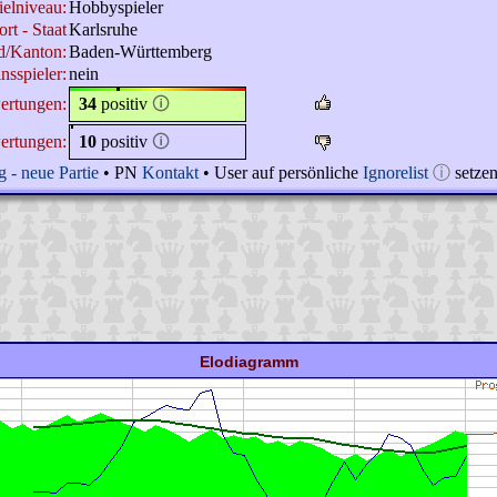
ielniveau:
Hobbyspieler
rt - Staat
Karlsruhe
d/Kanton:
Baden-Württemberg
nsspieler:
nein
ertungen:
34
positiv
🛈
ertungen:
10
positiv
🛈
 - neue Partie
• PN
Kontakt
• User auf persönliche
Ignorelist
ⓘ
setze
Elodiagramm