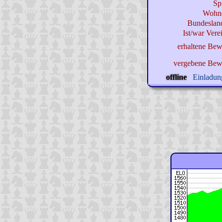
Sp
Wohno
Bundeslan
Ist/war Verei
erhaltene Bew
vergebene Bew
offline
Einladung