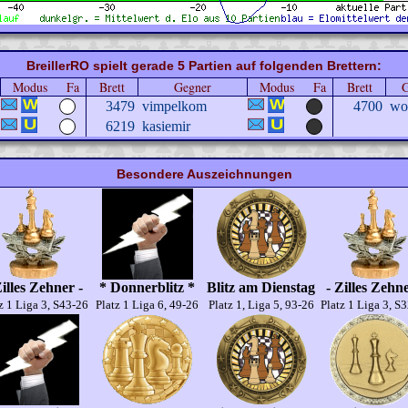
BreillerRO spielt gerade 5 Partien auf folgenden Brettern:
Modus
Fa
Brett
Gegner
Modus
Fa
Brett
G
3479
vimpelkom
4700
wo
6219
kasiemir
Besondere Auszeichnungen
Zilles Zehner -
* Donnerblitz *
Blitz am Dienstag
- Zilles Zehne
z 1 Liga 3, S43-26
Platz 1 Liga 6, 49-26
Platz 1, Liga 5, 93-26
Platz 1 Liga 3, S