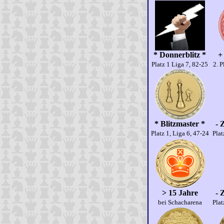
* Donnerblitz *
+
Platz 1 Liga 7, 82-25
2. P
* Blitzmaster *
- 
Platz 1, Liga 6, 47-24
Plat
> 15 Jahre
- 
bei Schacharena
Plat