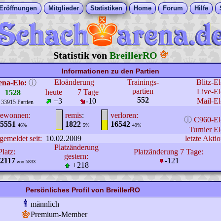
Eröffnungen
Mitglieder
Statistiken
Home
Forum
Hilfe
Statistik von
BreillerRO
Informationen zu den Partien
Eloänderung
Trainings-
Blitz-E
ena-Elo:
ⓘ
partien
Live-El
heute
7 Tage
1528
552
+3
-10
Mail-El
 33915 Partien
ewonnen:
remis
:
verloren:
ⓘ
C960-El
5551
1822
16542
46%
5%
49%
Turnier El
gemeldet seit:
10.02.2009
letzte Aktio
Platzänderung
Platz:
Platzänderung 7 Tage:
gestern:
2117
-121
von 5833
+218
Persönliches Profil von BreillerRO
männlich
Premium-Member