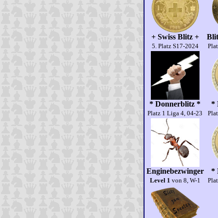
+ Swiss Blitz +
Bli
5. Platz S17-2024
Plat
* Donnerblitz *
* 
Platz 1 Liga 4, 04-23
Plat
Enginebezwinger
* 
Level 1
von 8, W-1
Plat