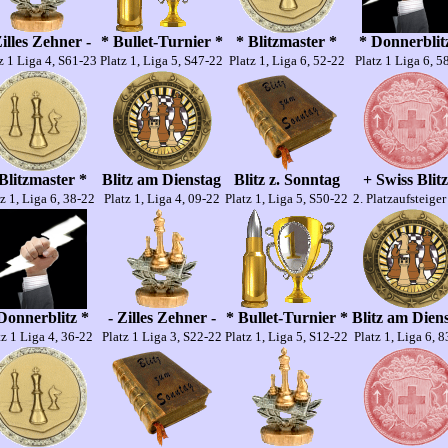
Zilles Zehner -
* Bullet-Turnier *
* Blitzmaster *
* Donnerblit
z 1 Liga 4, S61-23
Platz 1, Liga 5, S47-22
Platz 1, Liga 6, 52-22
Platz 1 Liga 6, 5
Blitzmaster *
Blitz am Dienstag
Blitz z. Sonntag
+ Swiss Blitz
z 1, Liga 6, 38-22
Platz 1, Liga 4, 09-22
Platz 1, Liga 5, S50-22
2. Platzaufsteige
Donnerblitz *
- Zilles Zehner -
* Bullet-Turnier *
Blitz am Dien
tz 1 Liga 4, 36-22
Platz 1 Liga 3, S22-22
Platz 1, Liga 5, S12-22
Platz 1, Liga 6, 