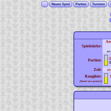
Neues Spiel
Partien
Turniere
Ar
Spielstärke:
aus
g
Partien:
1
Zeit:
an
Rangliste:
[Stand von gestern]