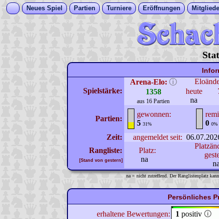
Neues Spiel
Partien
Turniere
Eröffnungen
Mitgliede
Sta
Info
Eloänd
Arena-Elo:
ⓘ
Spielstärke:
heute
1358
na
aus 16 Partien
gewonnen:
remi
Partien:
5
0
31%
0%
Zeit:
angemeldet seit:
06.07.202
Platzän
Rangliste:
Platz:
gest
na
[Stand von gestern]
n
na = nicht zutreffend. Der Ranglistenplatz kann
Persönliches P
erhaltene Bewertungen:
1
positiv
🛈