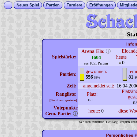
Neues Spiel
Partien
Turniere
Eröffnungen
Mitgliede
Sta
Info
Eloänd
Arena-Elo:
ⓘ
Spielstärke:
heute
1604
0
aus 1051 Partien
gewonnen:
remi
Partien:
556
81
53%
8
Zeit:
angemeldet seit:
16.04.200
Platzän
Rangliste:
Platz:
gest
na
[Stand von gestern]
n
Votepunkte
heute:
0
diese Wo
Gem. Partie:
ⓘ
na = nicht zutreffend. Der Ranglistenplatz kann
Persönliches 