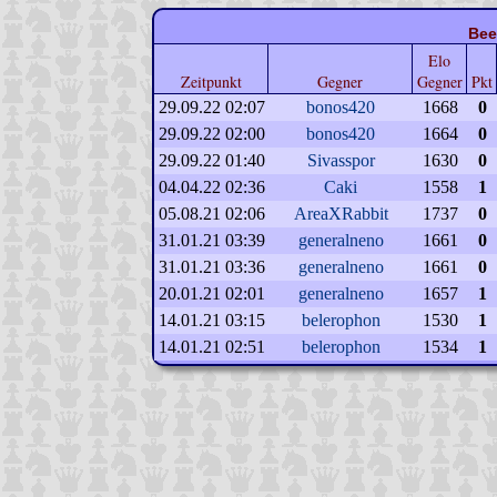
Bee
Elo
Zeitpunkt
Gegner
Gegner
Pkt
29.09.22 02:07
bonos420
1668
0
29.09.22 02:00
bonos420
1664
0
29.09.22 01:40
Sivasspor
1630
0
04.04.22 02:36
Caki
1558
1
05.08.21 02:06
AreaXRabbit
1737
0
31.01.21 03:39
generalneno
1661
0
31.01.21 03:36
generalneno
1661
0
20.01.21 02:01
generalneno
1657
1
14.01.21 03:15
belerophon
1530
1
14.01.21 02:51
belerophon
1534
1