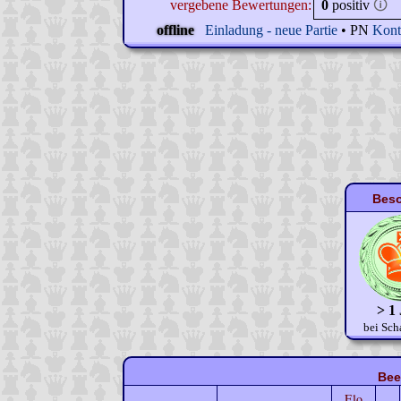
vergebene Bewertungen:
0
positiv
🛈
offline
Einladung - neue Partie
• PN
Kont
Beso
> 1
bei Sch
Bee
Elo