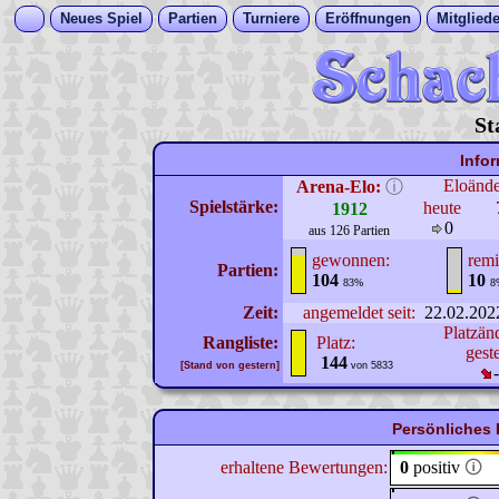
Neues Spiel
Partien
Turniere
Eröffnungen
Mitgliede
St
Info
Eloänd
Arena-Elo:
ⓘ
Spielstärke:
heute
1912
0
aus 126 Partien
gewonnen:
remi
Partien:
104
10
83%
8
Zeit:
angemeldet seit:
22.02.202
Platzän
Rangliste:
Platz:
gest
144
[Stand von gestern]
von 5833
Persönliches 
erhaltene Bewertungen:
0
positiv
🛈