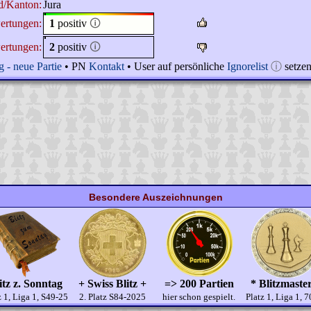
d/Kanton:
Jura
ertungen:
1
positiv
🛈
ertungen:
2
positiv
🛈
 - neue Partie
• PN
Kontakt
• User auf persönliche
Ignorelist
ⓘ
setze
Besondere Auszeichnungen
itz z. Sonntag
+ Swiss Blitz +
=> 200 Partien
* Blitzmaste
z 1, Liga 1, S49-25
2. Platz S84-2025
hier schon gespielt.
Platz 1, Liga 1, 