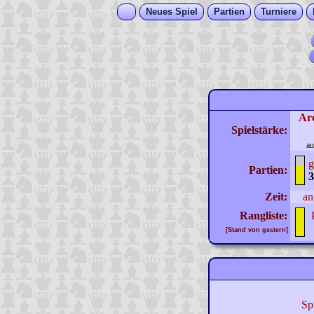
Neues Spiel
Partien
Turniere
Ar
Spielstärke:
au
g
Partien:
3
Zeit:
an
Rangliste:
[Stand von gestern]
Sp