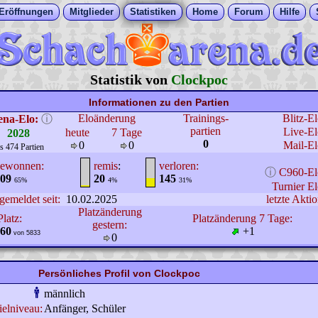
Eröffnungen
Mitglieder
Statistiken
Home
Forum
Hilfe
Statistik von
Clockpoc
Informationen zu den Partien
Eloänderung
Trainings-
Blitz-E
ena-Elo:
ⓘ
partien
Live-El
heute
7 Tage
2028
0
0
0
Mail-El
s 474 Partien
ewonnen:
remis
:
verloren:
ⓘ
C960-El
09
20
145
65%
4%
31%
Turnier El
gemeldet seit:
10.02.2025
letzte Aktio
Platzänderung
Platz:
Platzänderung 7 Tage:
gestern:
60
+1
von 5833
0
Persönliches Profil von Clockpoc
männlich
ielniveau:
Anfänger, Schüler