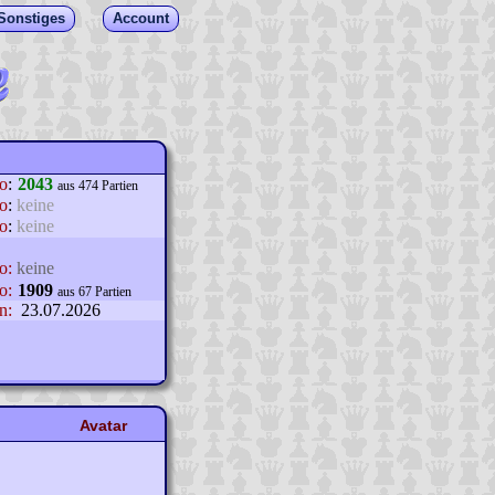
Sonstiges
Account
lo
:
2043
aus 474 Partien
o
:
keine
o
:
keine
o:
keine
o:
1909
aus 67 Partien
n:
23.07.2026
Avatar