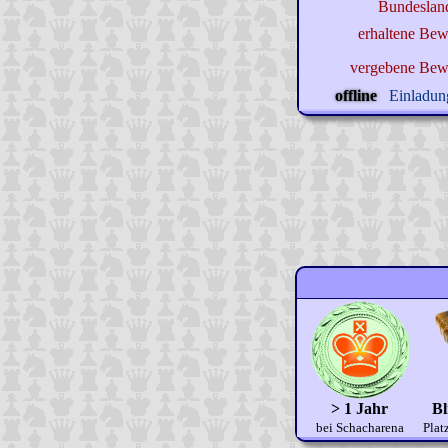
Bundeslan
erhaltene Bew
vergebene Bew
offline
Einladung
> 1 Jahr
Bl
bei Schacharena
Plat