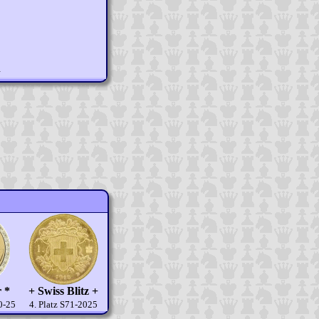
n
r *
+ Swiss Blitz +
70-25
4. Platz S71-2025