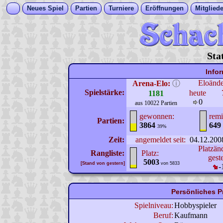
Neues Spiel
Partien
Turniere
Eröffnungen
Mitgliede
Sta
Info
Eloänd
Arena-Elo:
ⓘ
Spielstärke:
heute
1181
0
aus 10022 Partien
gewonnen:
remi
Partien:
3864
649
39%
Zeit:
angemeldet seit:
04.12.200
Platzän
Rangliste:
Platz:
gest
5003
[Stand von gestern]
von 5833
-
Persönliches P
Spielniveau:
Hobbyspieler
Beruf:
Kaufmann