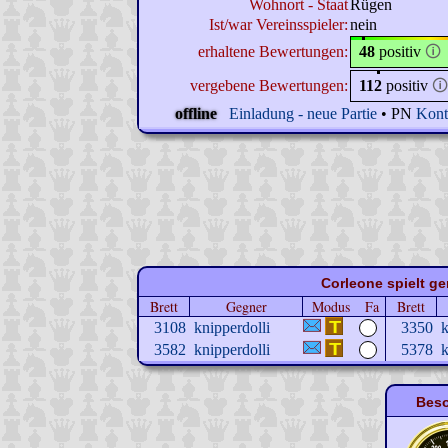
Wohnort - Staat
Rügen
Ist/war Vereinsspieler:
nein
erhaltene Bewertungen:
48
positiv
🛈
vergebene Bewertungen:
112
positiv
🛈
offline
Einladung - neue Partie
• PN
Kont
Corleone spielt ge
Brett
Gegner
Modus
Fa
Brett
3108
knipperdolli
3350
k
3582
knipperdolli
5378
k
Beso