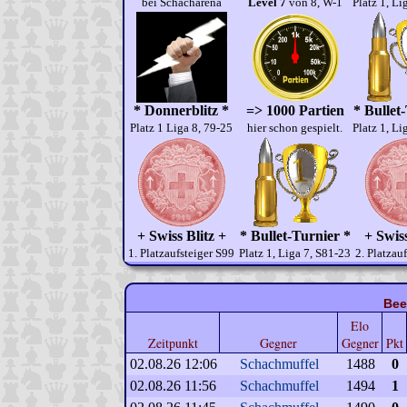
bei Schacharena
Level 7
von 8, W-1
Platz 1, Li
* Donnerblitz *
=> 1000 Partien
* Bullet
Platz 1 Liga 8, 79-25
hier schon gespielt.
Platz 1, Li
+ Swiss Blitz +
* Bullet-Turnier *
+ Swiss
1. Platzaufsteiger S99
Platz 1, Liga 7, S81-23
2. Platzau
Bee
Elo
Zeitpunkt
Gegner
Gegner
Pkt
02.08.26 12:06
Schachmuffel
1488
0
02.08.26 11:56
Schachmuffel
1494
1