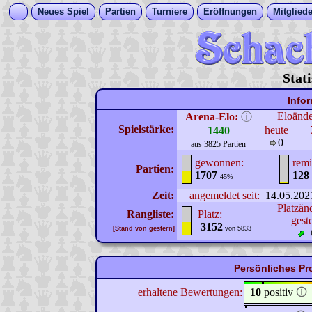
Neues Spiel
Partien
Turniere
Eröffnungen
Mitgliede
Stat
Info
Eloänd
Arena-Elo:
ⓘ
Spielstärke:
heute
1440
0
aus 3825 Partien
gewonnen:
remi
Partien:
1707
128
45%
Zeit:
angemeldet seit:
14.05.202
Platzän
Rangliste:
Platz:
gest
3152
[Stand von gestern]
von 5833
Persönliches Pr
erhaltene Bewertungen:
10
positiv
🛈