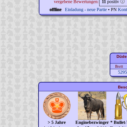
vergebene Bewertungen:
11
positiv
🛈
offline
Einladung - neue Partie
• PN
Kont
Düdel
Brett
5295
Beso
> 5 Jahre
Enginebezwinger
* Bullet