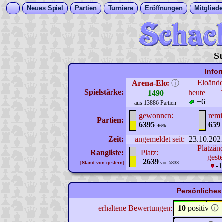
Neues Spiel
Partien
Turniere
Eröffnungen
Mitgliede
S
Info
Eloänd
Arena-Elo:
ⓘ
Spielstärke:
heute
1490
+6
aus 13886 Partien
gewonnen:
remi
Partien:
6395
659
46%
Zeit:
angemeldet seit:
23.10.202
Platzän
Rangliste:
Platz:
gest
2639
[Stand von gestern]
von 5833
-
Persönliches
erhaltene Bewertungen:
10
positiv
🛈