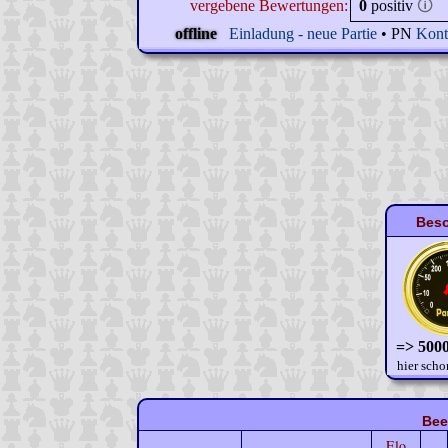
vergebene Bewertungen:
0
positiv
🛈
offline
Einladung - neue Partie
• PN
Kont
Beso
=> 5000
hier scho
Bee
Elo