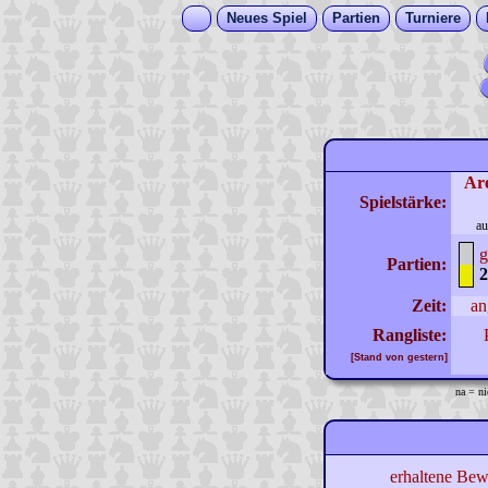
Neues Spiel
Partien
Turniere
Ar
Spielstärke:
au
g
Partien:
2
Zeit:
an
Rangliste:
[Stand von gestern]
na = ni
erhaltene Bew