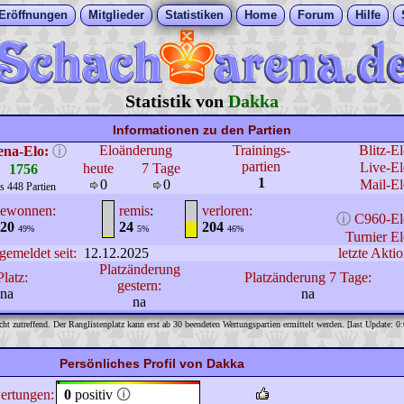
Eröffnungen
Mitglieder
Statistiken
Home
Forum
Hilfe
Statistik von
Dakka
Informationen zu den Partien
Eloänderung
Trainings-
Blitz-E
ena-Elo:
ⓘ
partien
Live-El
heute
7 Tage
1756
1
0
0
Mail-El
s 448 Partien
ewonnen:
remis
:
verloren:
ⓘ
C960-El
20
24
204
49%
5%
46%
Turnier El
gemeldet seit:
12.12.2025
letzte Aktio
Platzänderung
Platz:
Platzänderung 7 Tage:
gestern:
na
na
na
cht zutreffend. Der Ranglistenplatz kann erst ab 30 beendeten Wertungspartien ermittelt werden. [last Update: 0
Persönliches Profil von Dakka
ertungen:
0
positiv
🛈