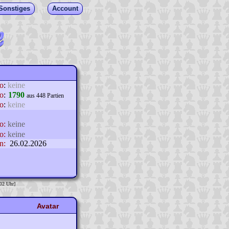
Sonstiges
Account
lo
:
keine
o
:
1790
aus 448 Partien
o
:
keine
o:
keine
o:
keine
n:
26.02.2026
:02 Uhr]
Avatar