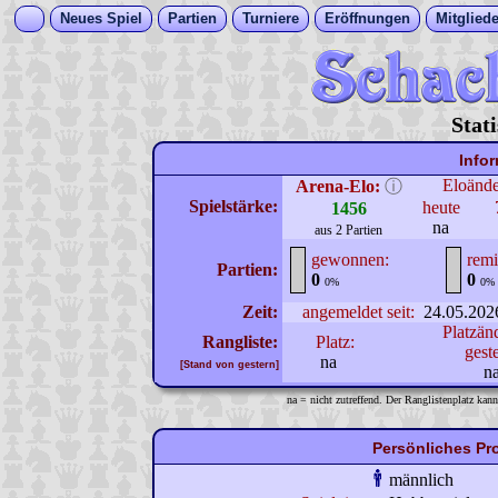
Neues Spiel
Partien
Turniere
Eröffnungen
Mitgliede
Stat
Info
Eloänd
Arena-Elo:
ⓘ
Spielstärke:
heute
1456
na
aus 2 Partien
gewonnen:
remi
Partien:
0
0
0%
0%
Zeit:
angemeldet seit:
24.05.202
Platzän
Rangliste:
Platz:
gest
na
[Stand von gestern]
n
na = nicht zutreffend. Der Ranglistenplatz kann
Persönliches Pr
männlich