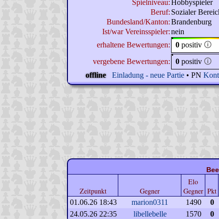
Spielniveau:
Hobbyspieler
Beruf:
Sozialer Bereic
Bundesland/Kanton:
Brandenburg
Ist/war Vereinsspieler:
nein
erhaltene Bewertungen:
0
positiv
🛈
vergebene Bewertungen:
0
positiv
🛈
offline
Einladung - neue Partie
• PN
Kont
Bee
Elo
Zeitpunkt
Gegner
Gegner
Pkt
01.06.26 18:43
marion0311
1490
0
24.05.26 22:35
libellebelle
1570
0