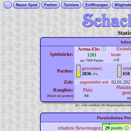
Neues Spiel
Partien
Turniere
Eröffnungen
Mitgliede
Stati
Info
Eloänd
Arena-Elo:
ⓘ
Spielstärke:
heute
1281
0
aus 7669 Partien
gewonnen:
remi
Partien:
2836
658
37%
Zeit:
angemeldet seit:
02.01.202
Platzän
Rangliste:
Platz:
gest
na
[Stand von gestern]
n
na = nicht zutreffend. Der Ranglistenplatz kann
Persönliches Pro
erhaltene Bewertungen:
29
positiv
🛈