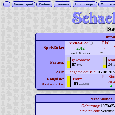
Neues Spiel
Partien
Turniere
Eröffnungen
Mitgliede
Sta
Info
Eloänd
Arena-Elo:
ⓘ
Spielstärke:
heute
2012
0
aus 108 Partien
gewonnen:
remi
Partien:
67
24
62%
2
Zeit:
angemeldet seit:
05.08.202
Platzän
Rangliste:
Platz:
gest
65
[Stand von gestern]
von 5833
Persönliches P
Geburtstag:
1970-05
Spielniveau:
Vereinsn