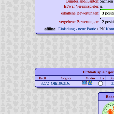
Bundesland/Kanton:
Sachsen
Ist/war Vereinsspieler:
ja
erhaltene Bewertungen:
3
posit
vergebene Bewertungen:
2
posit
offline
Einladung - neue Partie
• PN
Kont
DitMark spielt ger
Brett
Gegner
Modus
Fa
Bre
3272
Olli1963Do
3
Beso