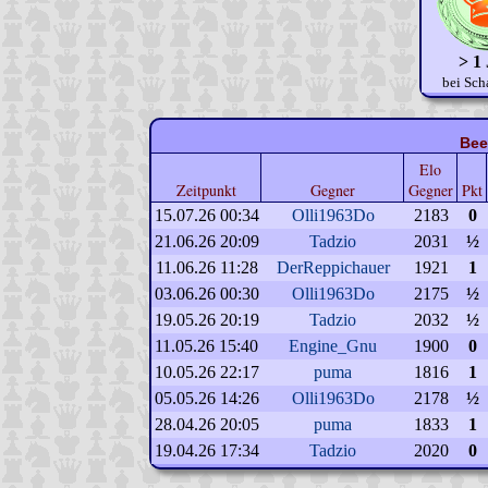
> 1
bei Sch
Bee
Elo
Zeitpunkt
Gegner
Gegner
Pkt
15.07.26 00:34
Olli1963Do
2183
0
21.06.26 20:09
Tadzio
2031
½
11.06.26 11:28
DerReppichauer
1921
1
03.06.26 00:30
Olli1963Do
2175
½
19.05.26 20:19
Tadzio
2032
½
11.05.26 15:40
Engine_Gnu
1900
0
10.05.26 22:17
puma
1816
1
05.05.26 14:26
Olli1963Do
2178
½
28.04.26 20:05
puma
1833
1
19.04.26 17:34
Tadzio
2020
0