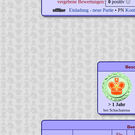
vergebene Bewertungen:
0
positiv
🛈
offline
Einladung - neue Partie
• PN
Kont
Beso
> 1 Jahr
bei Schacharena
Bee
Elo