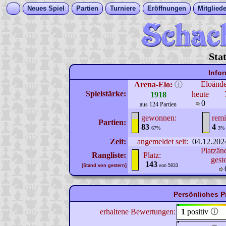
Neues Spiel
Partien
Turniere
Eröffnungen
Mitgliede
Sta
Info
Eloänd
Arena-Elo:
ⓘ
Spielstärke:
heute
1918
0
aus 124 Partien
gewonnen:
remi
Partien:
83
4
67%
3%
Zeit:
angemeldet seit:
04.12.202
Platzän
Rangliste:
Platz:
gest
143
[Stand von gestern]
von 5833
Persönliches P
erhaltene Bewertungen:
1
positiv
🛈