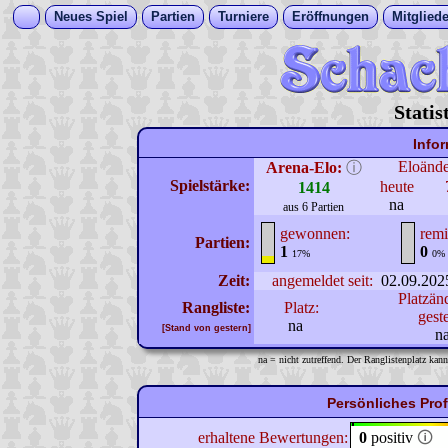
Neues Spiel
Partien
Turniere
Eröffnungen
Mitgliede
Statis
Info
Eloänd
Arena-Elo:
ⓘ
Spielstärke:
heute
1414
na
aus 6 Partien
gewonnen:
remi
Partien:
1
0
17%
0%
Zeit:
angemeldet seit:
02.09.202
Platzän
Rangliste:
Platz:
gest
na
[Stand von gestern]
n
na = nicht zutreffend. Der Ranglistenplatz kann
Persönliches Pro
erhaltene Bewertungen:
0
positiv
🛈