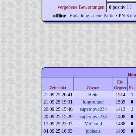
vergebene Bewertungen:
0
positiv
🛈
offline
Einladung - neue Partie
• PN
Kont
Bee
Elo
Zeitpunkt
Gegner
Gegner
Pkt
21.09.25 20:41
Heitu
1514
1
21.09.25 19:31
longrunner
1535
0
20.09.25 15:46
supernova234
1413
1
20.09.25 15:29
supernova234
1408
0
17.09.25 23:33
MrCloud
1488
0
04.09.25 16:03
jochens
1409
0