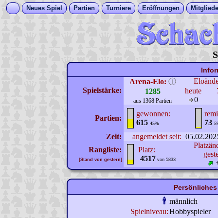
Neues Spiel
Partien
Turniere
Eröffnungen
Mitgliede
S
Info
Eloänd
Arena-Elo:
ⓘ
Spielstärke:
heute
1285
0
aus 1368 Partien
gewonnen:
remi
Partien:
615
73
45%
5
Zeit:
angemeldet seit:
05.02.202
Platzän
Rangliste:
Platz:
gest
4517
[Stand von gestern]
von 5833
Persönliches 
männlich
Spielniveau:
Hobbyspieler