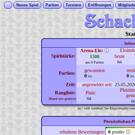
Neues Spiel
Partien
Turniere
Eröffnungen
Mitgliede
Sta
Info
Eloänd
Arena-Elo:
ⓘ
Spielstärke:
heute
1500
na
aus 0 Partien
gewonnen:
remi
Partien:
0
0
0%
0%
Zeit:
angemeldet seit:
25.05.202
Platzän
Rangliste:
Platz:
gest
na
[Stand von gestern]
n
na = nicht zutreffend. Der Ranglistenplatz kann
Persönliches P
erhaltene Bewertungen:
0
positiv
🛈