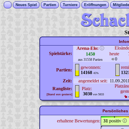
Neues Spiel
Partien
Turniere
Eröffnungen
Mitgliede
S
Info
Eloänd
Arena-Elo:
ⓘ
Spielstärke:
heute
1450
0
aus 31558 Partien
gewonnen:
remi
Partien:
14168
132
45%
Zeit:
angemeldet seit:
11.09.201
Platzän
Rangliste:
Platz:
gest
3030
[Stand von gestern]
von 5833
Persönliches 
erhaltene Bewertungen:
31
positiv
🛈