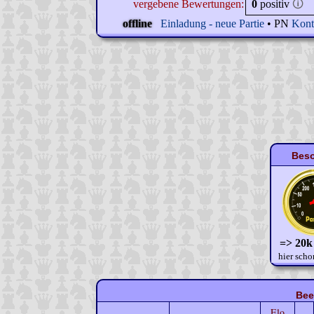
vergebene Bewertungen:
0
positiv
🛈
offline
Einladung - neue Partie
• PN
Kont
Beso
=> 20k
hier scho
Bee
Elo