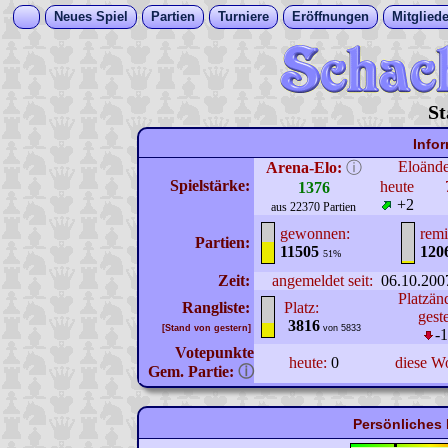
Neues Spiel
Partien
Turniere
Eröffnungen
Mitgliede
St
Info
Eloänd
Arena-Elo:
ⓘ
Spielstärke:
heute
1376
+2
aus 22370 Partien
gewonnen:
remi
Partien:
11505
120
51%
Zeit:
angemeldet seit:
06.10.200
Platzän
Rangliste:
Platz:
gest
3816
[Stand von gestern]
von 5833
-
Votepunkte
heute:
0
diese W
Gem. Partie:
ⓘ
Persönliches 