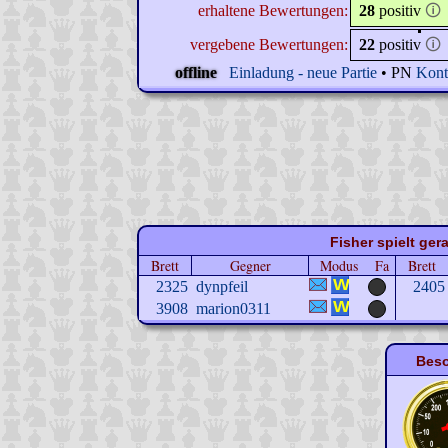
erhaltene Bewertungen:
28
positiv
🛈
vergebene Bewertungen:
22
positiv
🛈
offline
Einladung - neue Partie
• PN
Kont
Fisher spielt ger
Brett
Gegner
Modus
Fa
Brett
2325
dynpfeil
2405
3908
marion0311
Beso