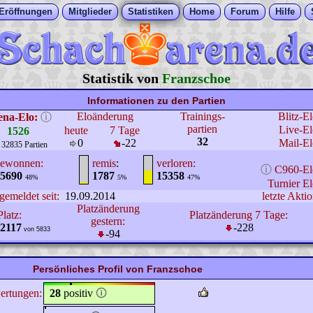
Eröffnungen
Mitglieder
Statistiken
Home
Forum
Hilfe
Statistik von
Franzschoe
Informationen zu den Partien
Eloänderung
Trainings-
Blitz-E
ena-Elo:
ⓘ
partien
Live-El
heute
7 Tage
1526
32
0
-22
Mail-El
 32835 Partien
ewonnen:
remis
:
verloren:
ⓘ
C960-El
5690
1787
15358
48%
5%
47%
Turnier El
gemeldet seit:
19.09.2014
letzte Aktio
Platzänderung
Platz:
Platzänderung 7 Tage:
gestern:
2117
-228
von 5833
-94
Persönliches Profil von Franzschoe
ertungen:
28
positiv
🛈