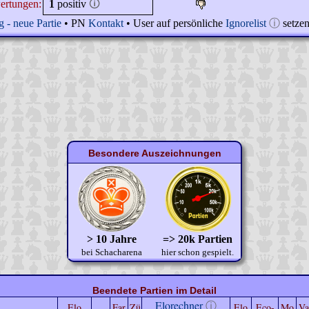
ertungen:
1
positiv
🛈
 - neue Partie
• PN
Kontakt
• User auf persönliche
Ignorelist
ⓘ
setze
Besondere Auszeichnungen
> 10 Jahre
=> 20k Partien
bei Schacharena
hier schon gespielt.
Beendete Partien im Detail
Elorechner
ⓘ
Elo
Far
Zü
Elo
Eco-
Mo
Va