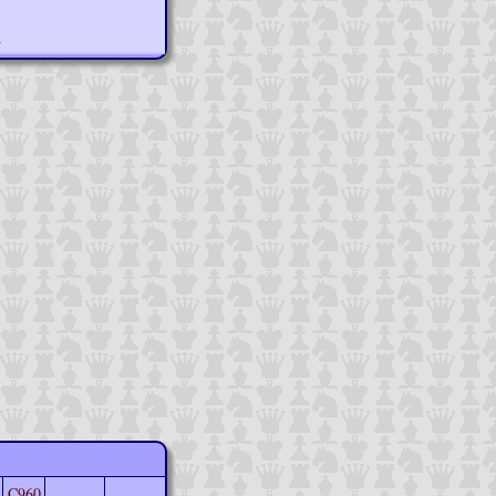
n
C960