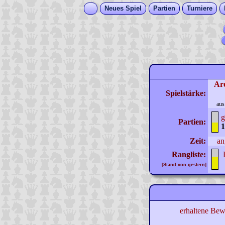
Neues Spiel
Partien
Turniere
Ar
Spielstärke:
aus
g
Partien:
1
Zeit:
an
Rangliste:
[Stand von gestern]
erhaltene Bew