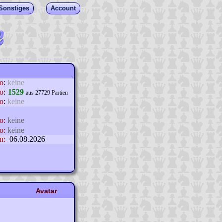
Sonstiges
Account
lo
:
keine
o
:
1529
aus 27729 Partien
o
:
keine
o:
keine
o:
keine
n:
06.08.2026
Avatar