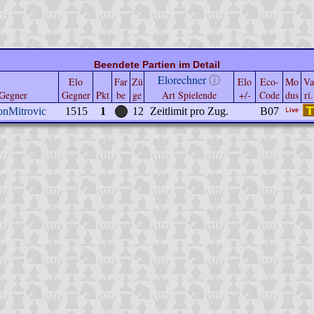
Beendete Partien im Detail
Elorechner
ⓘ
Elo
Far
Zü
Elo
Eco-
Mo
Va
Gegner
Gegner
Pkt
be
ge
Art Spielende
+/-
Code
dus
ri.
onMitrovic
1515
1
12
Zeitlimit pro Zug.
B07