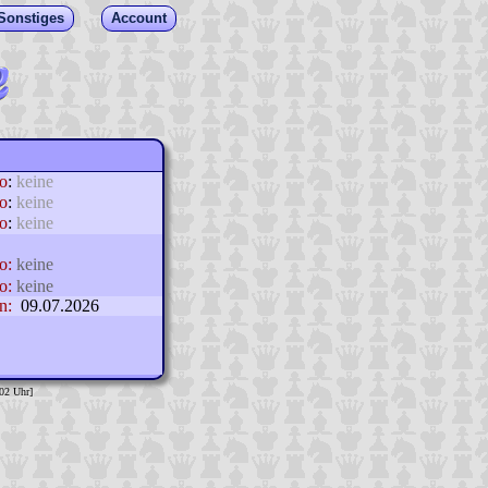
Sonstiges
Account
lo
:
keine
o
:
keine
o
:
keine
o:
keine
o:
keine
n:
09.07.2026
:02 Uhr]