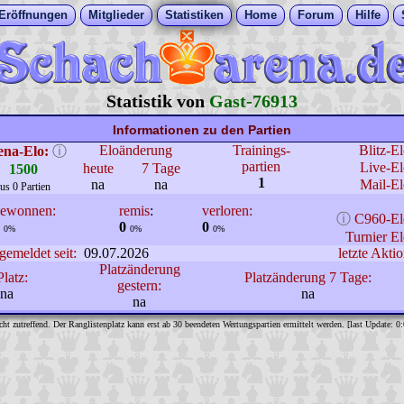
Eröffnungen
Mitglieder
Statistiken
Home
Forum
Hilfe
Statistik von
Gast-76913
Informationen zu den Partien
Eloänderung
Trainings-
Blitz-E
ena-Elo:
ⓘ
partien
Live-El
heute
7 Tage
1500
1
na
na
Mail-El
us 0 Partien
ewonnen:
remis
:
verloren:
ⓘ
C960-El
0
0
0%
0%
0%
Turnier El
gemeldet seit:
09.07.2026
letzte Aktio
Platzänderung
Platz:
Platzänderung 7 Tage:
gestern:
na
na
na
cht zutreffend. Der Ranglistenplatz kann erst ab 30 beendeten Wertungspartien ermittelt werden. [last Update: 0