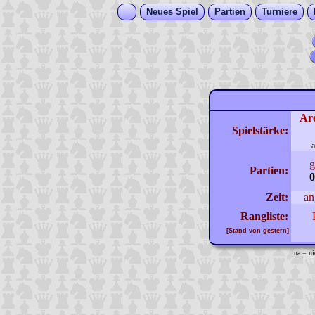
Neues Spiel
Partien
Turniere
Ar
Spielstärke:
a
g
Partien:
0
Zeit:
an
Rangliste:
[Stand von gestern]
na = ni