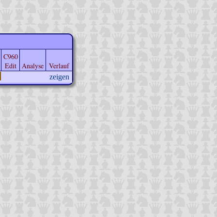
C960
Edit
Analyse
Verlauf
zeigen