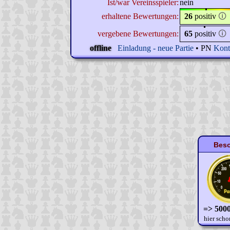
Ist/war Vereinsspieler:
nein
erhaltene Bewertungen:
26
positiv
🛈
vergebene Bewertungen:
65
positiv
🛈
offline
Einladung - neue Partie
• PN
Kont
Beso
=> 5000
hier scho