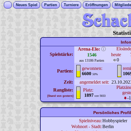
Neues Spiel
Partien
Turniere
Eröffnungen
Mitgliede
Statist
Info
Eloänd
Arena-Elo:
ⓘ
Spielstärke:
heute
1546
0
aus 13186 Partien
gewonnen:
remi
Partien:
6600
106
50%
Zeit:
angemeldet seit:
23.10.202
Platzän
Rangliste:
Platz:
gest
1897
[Stand von gestern]
von 5833
-
Persönliches Prof
Spielniveau:
Hobbyspieler
Wohnort - Stadt:
Berlin