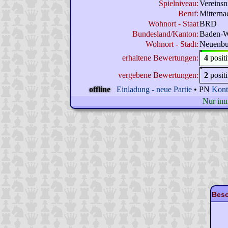
Spielniveau:
Vereinsn
Beruf:
Mitterna
Wohnort - Staat
BRD
Bundesland/Kanton:
Baden-W
Wohnort - Stadt:
Neuenbu
erhaltene Bewertungen:
4
posit
vergebene Bewertungen:
2
posit
offline
Einladung - neue Partie
• PN
Kont
Nur imme
Beso