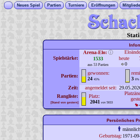
Neues Spiel
Partien
Turniere
Eröffnungen
Mitgliede
Stat
Info
Eloänd
Arena-Elo:
ⓘ
Spielstärke:
heute
1533
0
aus 53 Partien
gewonnen:
remi
Partien:
24
3
45%
6%
Zeit:
angemeldet seit:
29.05.202
Platzän
Rangliste:
Platz:
gest
2041
[Stand von gestern]
von 5833
Persönliches P
männlic
Geburtstag:
1971-09