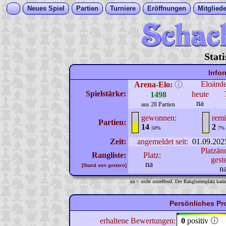
Neues Spiel
Partien
Turniere
Eröffnungen
Mitgliede
Stat
Info
Eloänd
Arena-Elo:
ⓘ
Spielstärke:
heute
1498
na
aus 28 Partien
gewonnen:
remi
Partien:
14
2
50%
7%
Zeit:
angemeldet seit:
01.09.202
Platzän
Rangliste:
Platz:
gest
na
[Stand von gestern]
n
na = nicht zutreffend. Der Ranglistenplatz kann
Persönliches Pr
erhaltene Bewertungen:
0
positiv
🛈