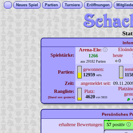
Neues Spiel
Partien
Turniere
Eröffnungen
Mitgliede
Stat
Info
Eloänd
Arena-Elo:
ⓘ
Spielstärke:
heute
1266
0
aus 29182 Partien
gewonnen:
remi
Partien:
12959
115
44%
Zeit:
angemeldet seit:
09.11.200
Platzän
Rangliste:
Platz:
gest
4620
[Stand von gestern]
von 5833
Persönliches P
erhaltene Bewertungen:
57
positiv
🛈