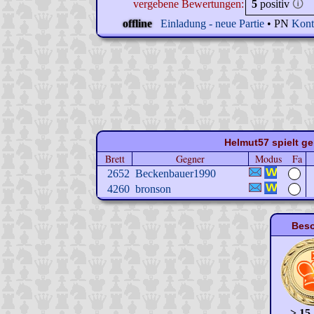
vergebene Bewertungen:
5
positiv
🛈
offline
Einladung - neue Partie
• PN
Kont
Helmut57 spielt ge
Brett
Gegner
Modus
Fa
2652
Beckenbauer1990
4260
bronson
Beso
> 15