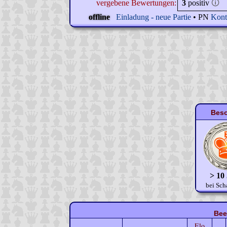
vergebene Bewertungen:
3
positiv
🛈
offline
Einladung - neue Partie
• PN
Kont
Beso
> 10
bei Sch
Bee
Elo