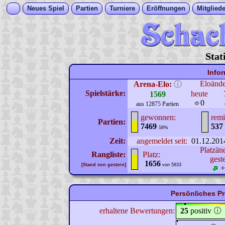
Neues Spiel
Partien
Turniere
Eröffnungen
Mitgliede
Stat
Info
Eloänd
Arena-Elo:
ⓘ
Spielstärke:
heute
1569
0
aus 12875 Partien
gewonnen:
remi
Partien:
7469
537
58%
Zeit:
angemeldet seit:
01.12.201
Platzän
Rangliste:
Platz:
gest
1656
[Stand von gestern]
von 5833
+
Persönliches P
erhaltene Bewertungen:
25
positiv
🛈