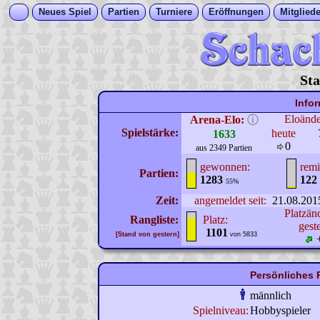
Neues Spiel
Partien
Turniere
Eröffnungen
Mitgliede
Sta
Info
Eloänd
Arena-Elo:
ⓘ
Spielstärke:
heute
1633
0
aus 2349 Partien
gewonnen:
remi
Partien:
1283
122
55%
Zeit:
angemeldet seit:
21.08.201
Platzän
Rangliste:
Platz:
gest
1101
[Stand von gestern]
von 5833
Persönliches P
männlich
Spielniveau:
Hobbyspieler