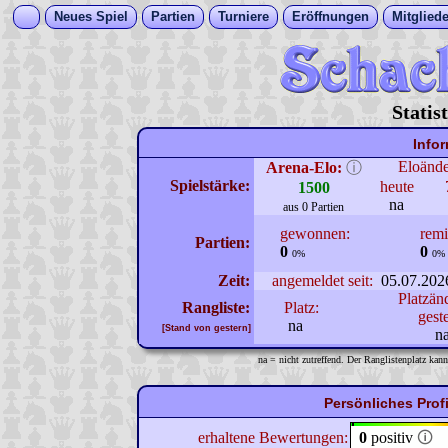
Neues Spiel
Partien
Turniere
Eröffnungen
Mitgliede
Statis
Info
Eloänd
Arena-Elo:
ⓘ
Spielstärke:
heute
1500
na
aus 0 Partien
gewonnen:
remi
Partien:
0
0
0%
0%
Zeit:
angemeldet seit:
05.07.202
Platzän
Rangliste:
Platz:
gest
na
[Stand von gestern]
n
na = nicht zutreffend. Der Ranglistenplatz kann
Persönliches Prof
erhaltene Bewertungen:
0
positiv
🛈