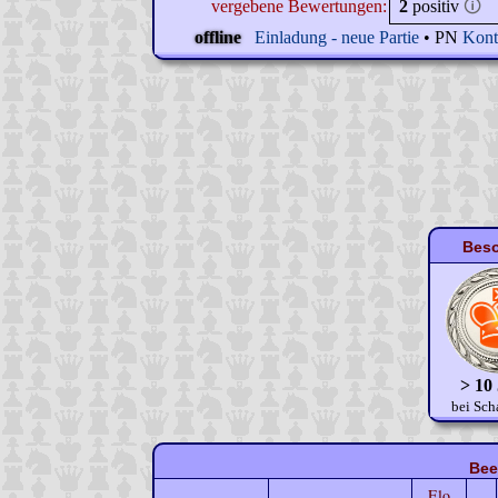
vergebene Bewertungen:
2
positiv
🛈
offline
Einladung - neue Partie
• PN
Kont
Beso
> 10
bei Sch
Bee
Elo