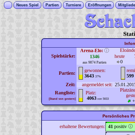
Neues Spiel
Partien
Turniere
Eröffnungen
Mitgliede
Stat
Info
Eloänd
Arena-Elo:
ⓘ
Spielstärke:
heute
1346
0
aus 9874 Partien
gewonnen:
remi
Partien:
3643
599
37%
Zeit:
angemeldet seit:
25.01.201
Platzän
Rangliste:
Platz:
gest
4063
[Stand von gestern]
von 5833
+
Persönliches Pro
erhaltene Bewertungen:
41
positiv
🛈