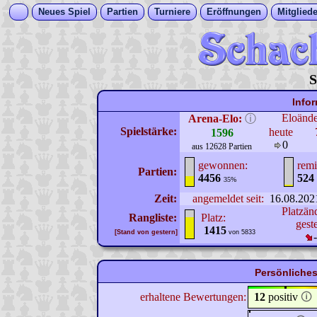
Neues Spiel
Partien
Turniere
Eröffnungen
Mitgliede
S
Info
Eloänd
Arena-Elo:
ⓘ
Spielstärke:
heute
1596
0
aus 12628 Partien
gewonnen:
remi
Partien:
4456
524
35%
Zeit:
angemeldet seit:
16.08.202
Platzän
Rangliste:
Platz:
gest
1415
[Stand von gestern]
von 5833
Persönliches
erhaltene Bewertungen:
12
positiv
🛈