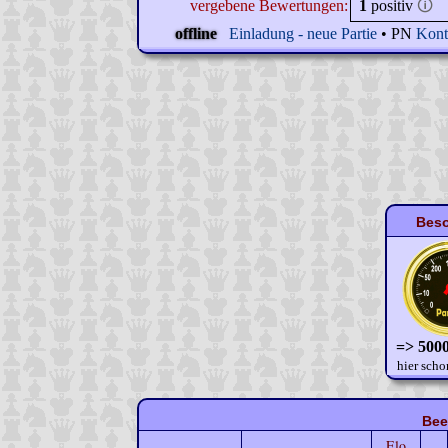
vergebene Bewertungen:
1
positiv
🛈
offline
Einladung - neue Partie
• PN
Kont
Beso
=> 5000
hier scho
Bee
Elo