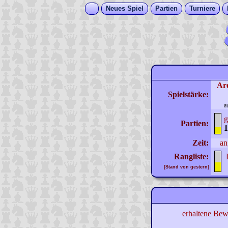
Neues Spiel
Partien
Turniere
Ar
Spielstärke:
a
g
Partien:
1
Zeit:
an
Rangliste:
[Stand von gestern]
erhaltene Bew