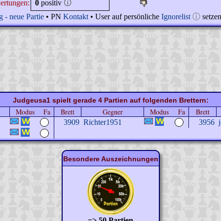
ertungen:
0
positiv
🛈
 - neue Partie
• PN
Kontakt
• User auf persönliche
Ignorelist
ⓘ
setze
Judgeusa1 spielt gerade 4 Partien auf folgenden Brettern:
Modus
Fa
Brett
Gegner
Modus
Fa
Brett
3909
Richter1951
3956
Besondere Auszeichnungen
=> 50 Partien