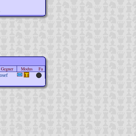
n
Gegner
Modus
Fa
josef