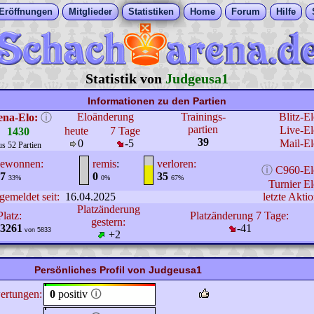
Eröffnungen
Mitglieder
Statistiken
Home
Forum
Hilfe
Statistik von
Judgeusa1
Informationen zu den Partien
Eloänderung
Trainings-
Blitz-E
ena-Elo:
ⓘ
partien
Live-El
heute
7 Tage
1430
39
0
-5
Mail-El
us 52 Partien
ewonnen:
remis
:
verloren:
ⓘ
C960-El
7
0
35
33%
0%
67%
Turnier El
gemeldet seit:
16.04.2025
letzte Aktio
Platzänderung
Platz:
Platzänderung 7 Tage:
gestern:
3261
-41
von 5833
+2
Persönliches Profil von Judgeusa1
ertungen:
0
positiv
🛈