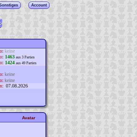
Sonstiges
Account
lo
:
keine
o
:
1463
aus 3 Partien
o
:
1424
aus 49 Partien
o:
keine
o:
keine
n:
07.08.2026
Avatar