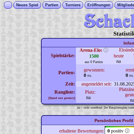
Neues Spiel
Partien
Turniere
Eröffnungen
Mitgliede
Statist
Info
Eloänd
Arena-Elo:
ⓘ
Spielstärke:
heute
1500
na
aus 0 Partien
gewonnen:
remi
Partien:
0
0
0%
0%
Zeit:
angemeldet seit:
31.08.202
Platzän
Rangliste:
Platz:
gest
na
[Stand von gestern]
n
na = nicht zutreffend. Der Ranglistenplatz kann
Persönliches Profi
erhaltene Bewertungen:
0
positiv
🛈