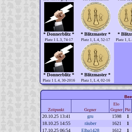
* Donnerblitz *
* Blitzmaster *
* Blitz
Platz 1 L.3, 74-17
Platz 1, L.4, 52-17
Platz 1, L
* Donnerblitz *
* Blitzmaster *
Platz 1 L.4, 30-2016
Platz 1, L.4, 02-16
Bee
Elo
Zeitpunkt
Gegner
Gegner
Pkt
20.10.25 13:41
gru
1598
1
18.10.25 14:55
räuber
1621
1
17.10.25 06:54
Elba1428
1612
1