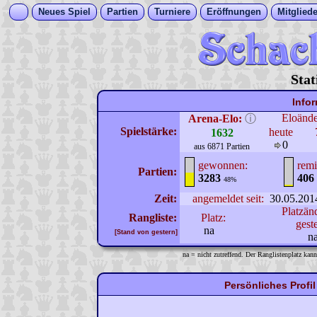
Neues Spiel
Partien
Turniere
Eröffnungen
Mitgliede
Stat
Info
Eloänd
Arena-Elo:
ⓘ
Spielstärke:
heute
1632
0
aus 6871 Partien
gewonnen:
remi
Partien:
3283
406
48%
Zeit:
angemeldet seit:
30.05.201
Platzän
Rangliste:
Platz:
gest
na
[Stand von gestern]
n
na = nicht zutreffend. Der Ranglistenplatz kann
Persönliches Profi