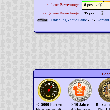
erhaltene Bewertungen:
8
positiv
🛈
vergebene Bewertungen:
35
positiv
🛈
offline
Einladung - neue Partie
• PN
Kontakt
Beso
=> 5000 Partien
> 10 Jahre
Blitz am
hier schon gespielt.
bei Schacharena
Platz 1, 