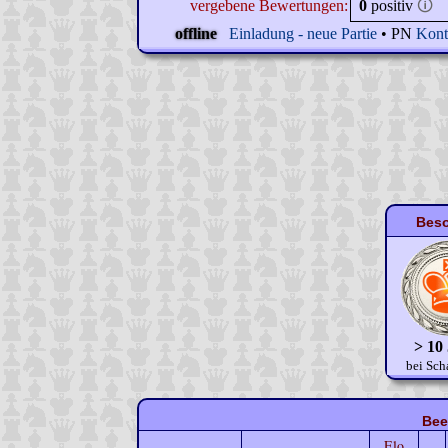
vergebene Bewertungen:
0
positiv
🛈
offline
Einladung - neue Partie
• PN
Kont
Beso
> 10
bei Sch
Bee
Elo