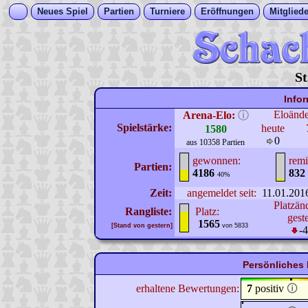
Neues Spiel
Partien
Turniere
Eröffnungen
Mitgliede
St
Info
Eloänd
Arena-Elo:
ⓘ
Spielstärke:
heute
1580
0
aus 10358 Partien
gewonnen:
remi
Partien:
4186
832
40%
Zeit:
angemeldet seit:
11.01.201
Platzän
Rangliste:
Platz:
gest
1565
[Stand von gestern]
von 5833
-
Persönliches 
erhaltene Bewertungen:
7
positiv
🛈